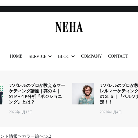
NEHA
神戸発のデザイナーズブランド
HOME
COMPANY
CONTACT
SERVICE
BLOG
アパレルのプロが教えるマー
アパレルのプロが
ケティング講座｜其の４｜
レルマーケティン
STP +４P分析『ポジショニ
の３.５｜『ペルソ
ング』とは？
定！！
2022年1月15日
2022年1月4日
レンド情報〜カラー編〜no.2