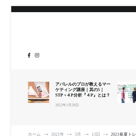
コ
ン
テ
ン
ツ
へ
ス
キ
ッ
プ
アパレルのプロが教えるマー
ケティング講座｜其の5｜
STP +４P分析『４P』とは？
2022年1月20日
ホーム
2021年
3月
13日
2021春夏ト