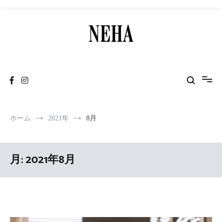
コ
ン
テ
ン
ツ
NEHA
神戸発のデザイナーズブランド
へ
ス
キ
ッ
プ
ホーム
2021年
8月
月:
2021年8月