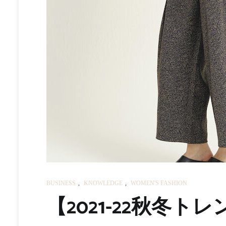
BUSINESS
,
KNOWLEDGE
,
WOMEN'S FASHION
【2021-22秋冬