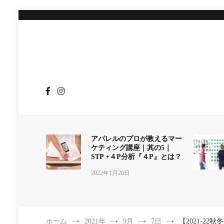
コ
ン
テ
ン
ツ
へ
ス
キ
ッ
プ
アパレルのプロが教えるマー
ケティング講座｜其の5｜
STP +４P分析『４P』とは？
2022年1月20日
ホーム
2021年
9月
7日
【2021-2