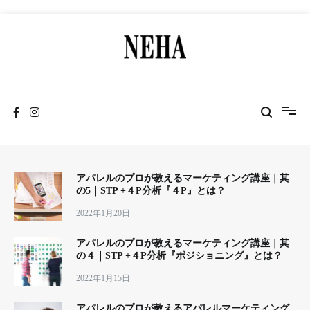
コ
ン
テ
ン
ツ
NEHA
神戸発のデザイナーズブランド
へ
ス
キ
ッ
プ
アパレルのプロが教えるマーケティング講座｜其
の5｜STP +４P分析『４P』とは？
2022年1月20日
アパレルのプロが教えるマーケティング講座｜其
の４｜STP +４P分析『ポジショニング』とは？
2022年1月15日
アパレルのプロが教えるアパレルマーケティング